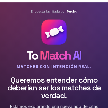
Encuesta facilitada por
Pushd
To
Match
AI
MATCHES CON INTENCIÓN REAL.
Queremos entender cómo
deberían ser los matches de
verdad.
Estamos explorando una nueva app de citas