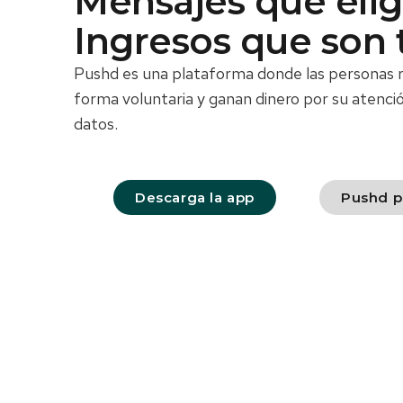
Mensajes que elige
Ingresos que son 
Pushd es una plataforma donde las personas 
forma voluntaria y ganan dinero por su atenció
datos.
Descarga la app
Pushd p