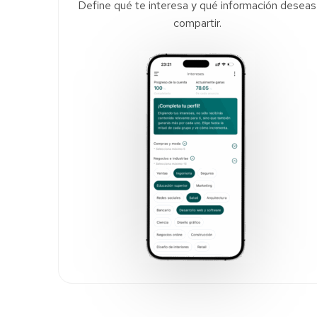
Define qué te interesa y qué información deseas
compartir.