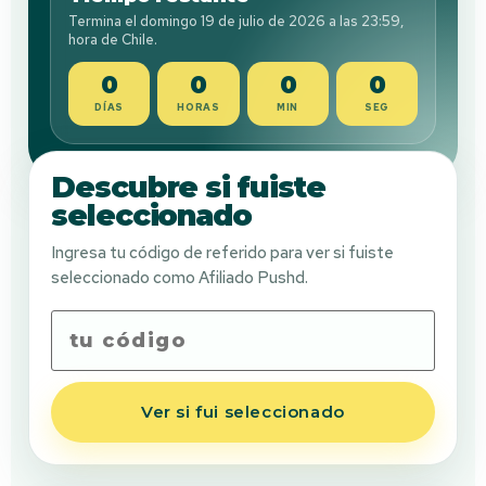
Termina el domingo 19 de julio de 2026 a las 23:59,
hora de Chile.
0
0
0
0
DÍAS
HORAS
MIN
SEG
Descubre si fuiste
seleccionado
Ingresa tu código de referido para ver si fuiste
seleccionado como Afiliado Pushd.
Ver si fui seleccionado