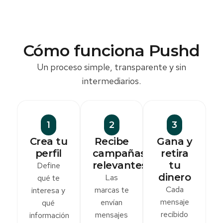
Cómo funciona Pushd
Un proceso simple, transparente y sin
intermediarios.
1
2
3
Crea tu
Recibe
Gana y
perfil
campañas
retira
relevantes
tu
Define
dinero
Las
qué te
Cada
marcas te
interesa y
mensaje
envían
qué
recibido
mensajes
información