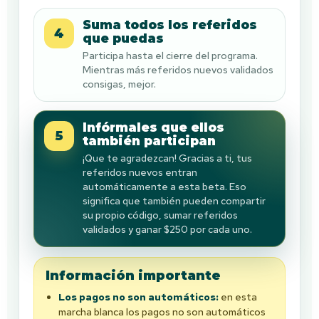
Suma todos los referidos
4
que puedas
Participa hasta el cierre del programa.
Mientras más referidos nuevos validados
consigas, mejor.
Infórmales que ellos
5
también participan
¡Que te agradezcan! Gracias a ti, tus
referidos nuevos entran
automáticamente a esta beta. Eso
significa que también pueden compartir
su propio código, sumar referidos
validados y ganar $250 por cada uno.
Información importante
Los pagos no son automáticos:
en esta
marcha blanca los pagos no son automáticos